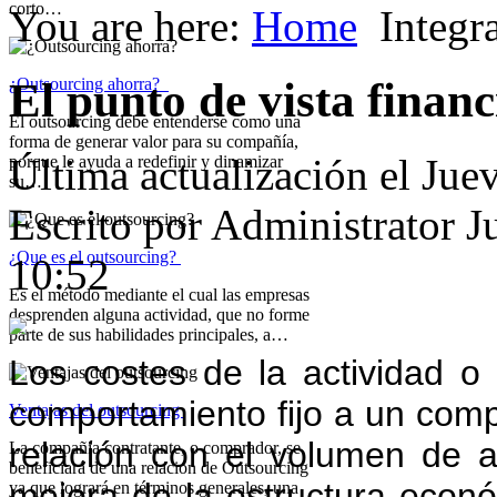
corto…
You are here:
Home
Integr
El punto de vista financ
¿Outsourcing ahorra?
El outsourcing debe entenderse como una
forma de generar valor para su compañía,
Última actualización el Jue
porque le ayuda a redefinir y dinamizar
su…
Escrito por Administrator
J
¿Que es el outsourcing?
10:52
Es el método mediante el cual las empresas
desprenden alguna actividad, que no forme
parte de sus habilidades principales, a…
Los costes de la actividad 
comportamiento fijo a un comp
Ventajas del outsourcing
relación con el volumen de a
La compañía contratante, o comprador, se
beneficiará de una relación de Outsourcing
mejora de la estructura econ
ya que logrará en términos generales, una