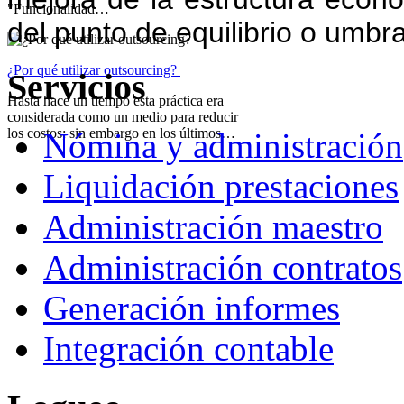
"Funcionalidad…
del punto de equilibrio o umbra
¿Por qué utilizar outsourcing?
Servicios
Hasta hace un tiempo esta práctica era
considerada como un medio para reducir
los costos; sin embargo en los últimos…
Nómina y administración
Liquidación prestaciones
Administración maestro
Administración contratos
Generación informes
Integración contable